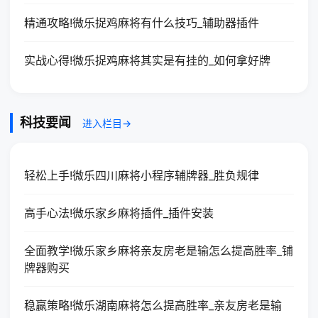
精通攻略!微乐捉鸡麻将有什么技巧_辅助器插件
实战心得!微乐捉鸡麻将其实是有挂的_如何拿好牌
科技要闻
进入栏目→
轻松上手!微乐四川麻将小程序辅牌器_胜负规律
高手心法!微乐家乡麻将插件_插件安装
全面教学!微乐家乡麻将亲友房老是输怎么提高胜率_铺
牌器购买
稳赢策略!微乐湖南麻将怎么提高胜率_亲友房老是输