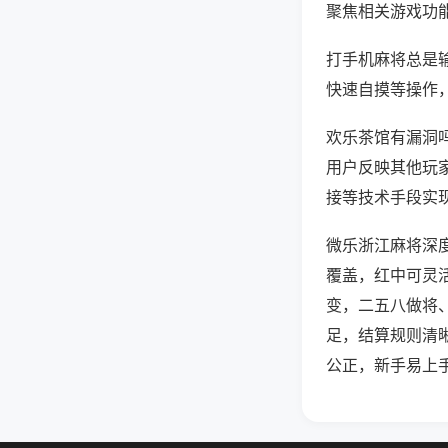
聚焦相关游戏功
打手机麻将总是
快速自摸等操作
欢乐茶馆有漏洞吗
用户反映其他玩家
接等技术手段实现
微乐浙江麻将深
覆盖，红中可灵
变，二五八做将
足，结算规则清
公正，新手易上