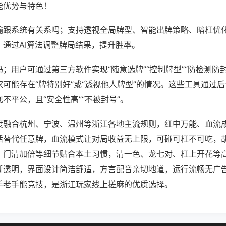
能优势与特色！
输跟系统有关系吗；支持透视全局牌型、智能出牌策略、暗杠优
，通过AI算法调整牌局结果，提升胜率。
；用户可通过第三方软件实现“随意选牌”“控制牌型”“防检测防
可能存在“牌特别好”或“透视他人牌型”的情况。这些工具通过
不平公，且“安全性高”“不被封号”。
度融合杭州、宁波、温州等浙江各地主流规则，红中万能、血流
活替代任意牌，血流模式让对局收益无上限，可碰可杠不可吃，
、门清加倍等细节贴合本土习惯，清一色、龙七对、杠上开花等
晰透明，界面设计简洁舒适，方言配音亲切地道，运行流畅无广
手老手能竞技，是浙江玩家线上搓麻的优质选择。