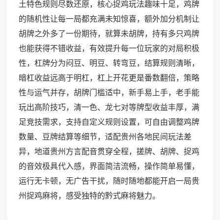
土特色规则尽数还原，核心捉鸡玩法趣味十足，鸡牌
的随机性让每一局都充满未知惊喜，额外加分机制让
胡牌之外多了一份期待，就算未胡牌，持有多只鸡牌
也能获得不错收益，有效提升每一位玩家的对局积极
性，杠牌分为闷豆、明豆、转弯豆，结算规则清晰，
暗杠收益远高于明杠，杠上开花更是番数翻倍，策略
性与运气并存，胡牌门槛适中，新手易上手，老手能
玩出高阶技巧，清一色、龙七对等牌型收益丰厚，满
足竞技需求，支持自定义规则设置，可自由调整鸡牌
数量、豆牌结算等细节，适配贵州各地民间玩法差
异，地道贵州方言配音贯穿全程，搓牌、胡牌、捉鸡
的音效极具代入感，界面简洁流畅，操作简单易懂，
运行无卡顿，无广告干扰，随时随地都能开启一局贵
州捉鸡麻将，感受独特的黔式麻将魅力。