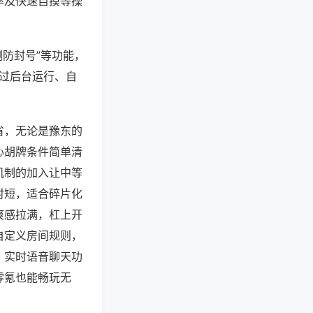
率及快速自摸等操
测防封号”等功能，
通过后台运行、自
省，无论是豫东的
心胡牌条件简单清
机制的加入让中等
时短，适合碎片化
爽感拉满，杠上开
自定义房间规则，
，实时语音聊天功
零氪也能畅玩无