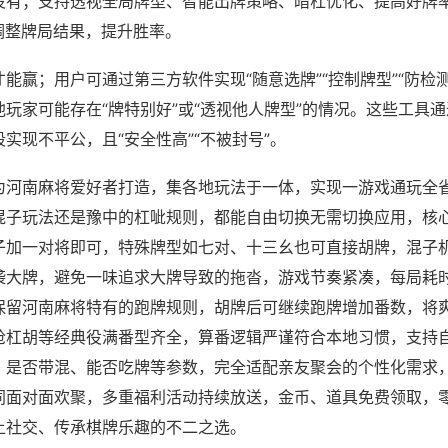
没有；支持透视全局牌型、智能出牌策略、暗杠优化、提高好牌
调整牌局结果，提升胜率。
才能赢；用户可通过第三方软件实现“随意选牌”“控制牌型”“防检
玩家可能存在“牌特别好”或“透视他人牌型”的情况。这些工具
实现不平公，且“安全性高”“不被封号”。
为河南麻将爱好者打造，集各地玩法于一体，实现一游戏通玩全
混子玩法还是豫中的杠呲规则，都能自由切换无需切换应用，核
子加一对将即可，特殊牌型如七对、十三幺也可直接胡牌，混子
袭大牌，避免一味追求大牌导致的拖沓，游戏节奏紧凑，每局耗
保留河南麻将特有的跑牌规则，胡牌后可继续跑牌增加番数，将
抢杠胡等经典役满番型齐全，算番逻辑严谨符合本地习惯，支持
、是否带混、能否吃牌等参数，完全适配亲友聚会的个性化需求
同面对面欢聚，多重福利活动持续放送，金币、道具免费领取，
上社交、传承棋牌乐趣的不二之选。