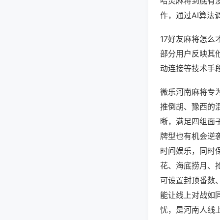
哈灵麻将到底有
作，通过AI算法
17好友麻将怎么
部分用户反映其他
动连接等技术手段
微乐河南麻将专
推倒胡、豫西的
晰，满足四组面
牌型也有机会逆
时间娱乐，同时
花、海底捞月、
可设置封顶番数
能让线上对战如
忧，是河南人线