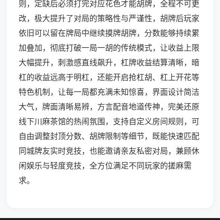
则，定缺后必须打完对应花色才能胡牌，全程不可更
改，极大提升了对局的策略性与严谨性，胡牌后玩家
依旧可以留在牌局中继续摸牌胡牌，分数能够持续累
加叠加，彻底打破一局一胡的传统模式，让收益上限
大幅提升，刺激感直线飙升，杠牌收益结算清晰，暗
杠的收益远高于明杠，还能开启抢杠胡、杠上开花等
特色机制，让每一局都充满未知惊喜，界面设计简洁
大气，牌面清晰易辨，方言配音地道传神，完美还原
线下川麻茶馆的热闹氛围，支持自定义房间规则，可
自由调整封顶分数、胡牌限制等细节，既能快速匹配
同城牌友实时竞技，也能邀请亲友私密对局，兼顾休
闲娱乐与轻度竞技，全方位满足不同玩家的搓麻需
求。