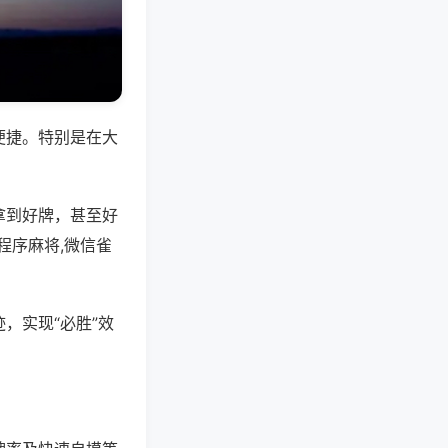
便捷。特别是在大
拿到好牌，甚至好
程序麻将,微信雀
，实现“必胜”效
。