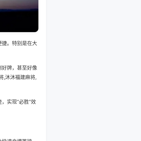
便捷。特别是在大
到好牌，甚至好像
,沐沐福建麻将,
，实现“必胜”效
。