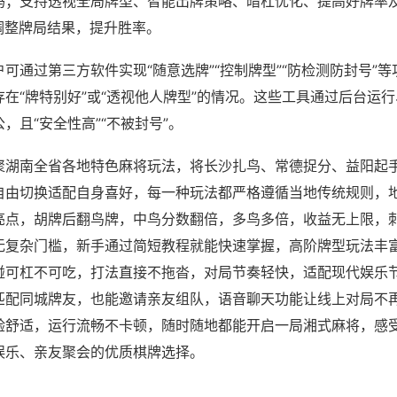
吗；支持透视全局牌型、智能出牌策略、暗杠优化、提高好牌率
调整牌局结果，提升胜率。
可通过第三方软件实现“随意选牌”“控制牌型”“防检测防封号”
在“牌特别好”或“透视他人牌型”的情况。这些工具通过后台运
，且“安全性高”“不被封号”。
聚湖南全省各地特色麻将玩法，将长沙扎鸟、常德捉分、益阳起
自由切换适配自身喜好，每一种玩法都严格遵循当地传统规则，
亮点，胡牌后翻鸟牌，中鸟分数翻倍，多鸟多倍，收益无上限，
无复杂门槛，新手通过简短教程就能快速掌握，高阶牌型玩法丰
碰可杠不可吃，打法直接不拖沓，对局节奏轻快，适配现代娱乐
匹配同城牌友，也能邀请亲友组队，语音聊天功能让线上对局不
验舒适，运行流畅不卡顿，随时随地都能开启一局湘式麻将，感
娱乐、亲友聚会的优质棋牌选择。