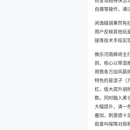
白金岛跑得快怎
自摸等操作，通
闲逸碰胡果然有挂
用户反映其他玩家
接等技术手段实现
微乐河南麻将主
则，核心以带混
用筒条万加风箭
特色的是混子（
杠，极大提升胡
数。同时融入黑
大幅提升，清一
叠加，刺激感十
局查叫保障对局