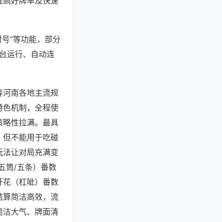
提高好牌率及快速
封号”等功能，部分
后台运行、自动连
等河南各地主流规
特色机制，全程使
策略性拉满。最具
，但不能用于吃碰
玩法让对局充满变
五筒/五条）番数
开花（杠呲）番数
结算简洁高效，流
简洁大气、牌面清