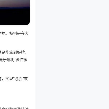
便捷。特别是在大
总是能拿到好牌，
微乐麻将,微信微
，实现“必胜”效
。