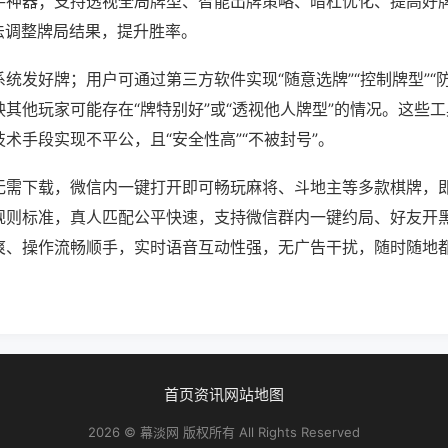
手神器；支持透视全局牌型、智能出牌策略、暗杠优化、提高好
法调整牌局结果，提升胜率。
统发好牌；用户可通过第三方软件实现“随意选牌”“控制牌型”“
其他玩家可能存在“牌特别好”或“透视他人牌型”的情况。这些
术手段实现不平公，且“安全性高”“不被封号”。
无需下载，微信内一键打开即可畅玩麻将、斗地主等多款棋牌，
规则标准，真人匹配公平快速，支持微信群内一键约局、好友开
爽、操作流畅顺手，实时语音互动性强，无广告干扰，随时随地
。
首页
资讯
网站地图
2026 © 幕淡网 版权所有 All Rights Reserved