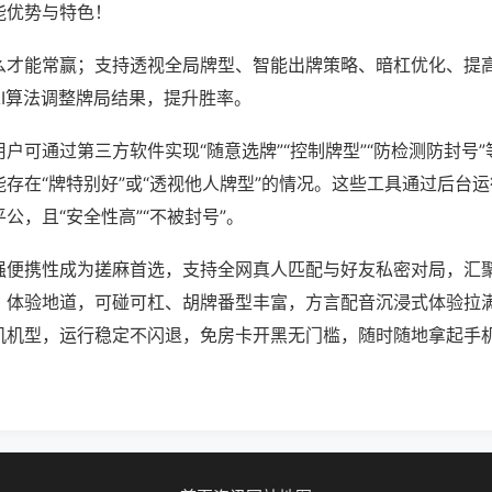
能优势与特色！
么才能常赢；支持透视全局牌型、智能出牌策略、暗杠优化、提
AI算法调整牌局结果，提升胜率。
户可通过第三方软件实现“随意选牌”“控制牌型”“防检测防封号
存在“牌特别好”或“透视他人牌型”的情况。这些工具通过后台
公，且“安全性高”“不被封号”。
强便携性成为搓麻首选，支持全网真人匹配与好友私密对局，汇
、体验地道，可碰可杠、胡牌番型丰富，方言配音沉浸式体验拉
机机型，运行稳定不闪退，免房卡开黑无门槛，随时随地拿起手