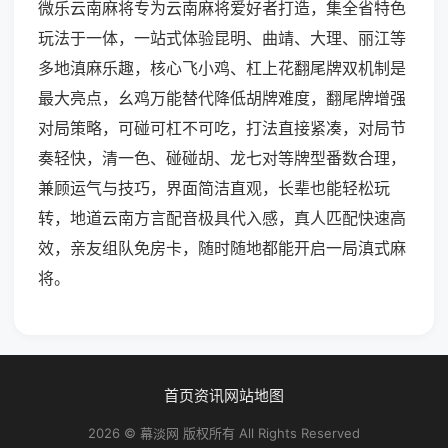
微乐云南麻将专为云南麻将爱好者打造，集全省特色
玩法于一体，一站式体验昆明、曲靖、大理、丽江等
多地滇麻乐趣，核心飞小鸡、杠上花翻尾牌双机制是
最大亮点，幺鸡万能替代降低胡牌难度，翻尾牌增强
对局策略，可碰可杠不可吃，打法直接紧凑，对局节
奏轻快，清一色、碰碰胡、龙七对等牌型番数合理，
兼顾运气与技巧，界面简洁直观，长辈也能轻松玩
转，地道云南方言配音极具代入感，真人匹配快速高
效，亲友组队免房卡，随时随地都能开启一局滇式麻
将。
首页
资讯
网站地图
2026 © 幕淡网 版权所有 All Rights Reserved