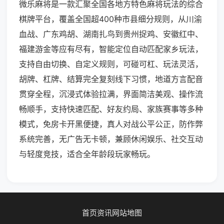
微乐麻将是一款汇聚全国各地方特色麻将玩法的综合
棋牌平台，覆盖全国超400种市县细分规则，从川渝
血战、广东鸡胡、湖南扎鸟到贵州捉鸡、安徽红中、
福建游金等应有尽有，智能定位自动匹配家乡玩法，
支持自由切换、自定义规则，可碰可杠、玩法灵活，
胡牌、杠牌、结算完全复刻线下习惯，地道方言配音
贯穿全程，沉浸式体验拉满，界面简洁美观、操作流
畅顺手，支持快速匹配、好友约局、家族赛事等多种
模式，免房卡开黑便捷，真人对战公平公正，防作弊
系统完善，无广告无卡顿，兼顾休闲娱乐、社交互动
与轻度竞技，适合全年龄段玩家畅玩。
首页
资讯
网站地图