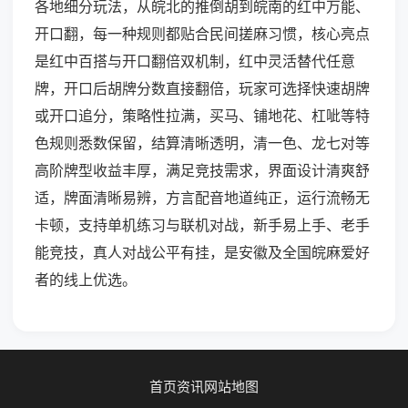
各地细分玩法，从皖北的推倒胡到皖南的红中万能、
开口翻，每一种规则都贴合民间搓麻习惯，核心亮点
是红中百搭与开口翻倍双机制，红中灵活替代任意
牌，开口后胡牌分数直接翻倍，玩家可选择快速胡牌
或开口追分，策略性拉满，买马、铺地花、杠呲等特
色规则悉数保留，结算清晰透明，清一色、龙七对等
高阶牌型收益丰厚，满足竞技需求，界面设计清爽舒
适，牌面清晰易辨，方言配音地道纯正，运行流畅无
卡顿，支持单机练习与联机对战，新手易上手、老手
能竞技，真人对战公平有挂，是安徽及全国皖麻爱好
者的线上优选。
首页
资讯
网站地图