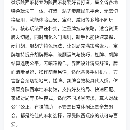
微乐陕西麻将专为陕西麻将爱好者打造，集全省各地
特色玩法于一体，打造一站式秦麻娱乐平台，无需切
换应用，就能体验西安、宝鸡、咸阳等多地不同玩
法，核心玩法严谨朴实，注重牌技与策略，适合资深
牌友切磋，同时简化入门规则，新手也能快速掌握，
闭门胡、飘胡等特色玩法，让对局充满策略张力，宝
牌加持提升胡牌概率，兼顾运气与技巧，杠牌、胡牌
结算透明公平，无暗箱操作，界面设计清爽舒适，牌
面清晰易辨，操作简单易懂，适配各类手机机型，方
言配音亲切接地气，搓牌、胡牌音效极具代入感，仿
佛置身陕西本地麻将馆，支持好友约局、快速匹配、
家族对局等多种模式，适配不同场景需求，真人对战
公平公正，有挂辅助，不管是日常休闲还是亲友聚
会，都是绝佳的麻将选择，深受陕西玩家的认可与喜
爱。