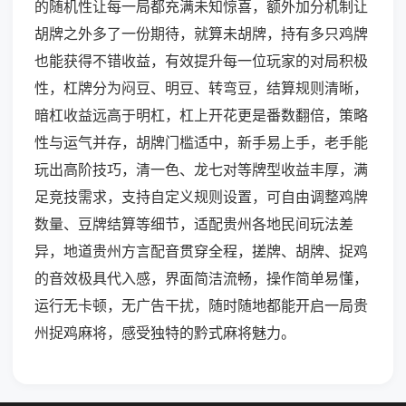
的随机性让每一局都充满未知惊喜，额外加分机制让
胡牌之外多了一份期待，就算未胡牌，持有多只鸡牌
也能获得不错收益，有效提升每一位玩家的对局积极
性，杠牌分为闷豆、明豆、转弯豆，结算规则清晰，
暗杠收益远高于明杠，杠上开花更是番数翻倍，策略
性与运气并存，胡牌门槛适中，新手易上手，老手能
玩出高阶技巧，清一色、龙七对等牌型收益丰厚，满
足竞技需求，支持自定义规则设置，可自由调整鸡牌
数量、豆牌结算等细节，适配贵州各地民间玩法差
异，地道贵州方言配音贯穿全程，搓牌、胡牌、捉鸡
的音效极具代入感，界面简洁流畅，操作简单易懂，
运行无卡顿，无广告干扰，随时随地都能开启一局贵
州捉鸡麻将，感受独特的黔式麻将魅力。