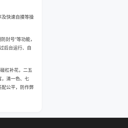
率及快速自摸等操
测防封号”等功能，
通过后台运行、自
吃碰杠补花，二五
富，清一色、七
匹配公平，防作弊