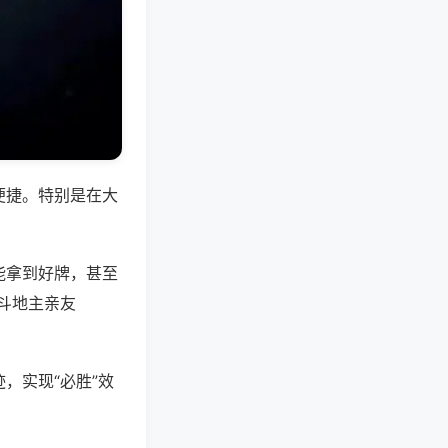
便捷。特别是在大
能拿到好牌，甚至
斗地主亲友
，实现“必胜”效
。