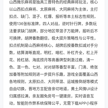
山西微乐麻将是独具三晋特色的经典麻将玩法，核心
以山西扣点麻将、太原麻将、大同麻将为主体，主打
扣点、缺门、混子、杠爆、报听等本土标志性规则，
使用136张标准牌，四人对战，逆时针行牌，多数玩
法要求缺门胡牌，部分地区带混子万能牌，报听后不
可换牌，胡牌番数翻倍，极大提升策略性与公平性，
扣点机制是山西麻将核心，胡牌后按番数扣减对手分
数，结算清晰直观，明杠、暗杠、补杠齐全，杠上开
花、抢杠胡、海底捞月等高番牌型刺激过瘾，清一
色、混一色、七对、对对胡等番型丰富，门清、绝张
加番等附加规则进一步提升乐趣，游戏全面覆盖山西
各地规则，太原扣点、大同带混、运城推倒胡等模式
自由切换，晋地方言配音亲切地道，黄土风情UI设计
归属感拉满，亲友圈免房号一键建房，实时语音互
动，智能防作弊系统保障公平，无需下载APP小程序