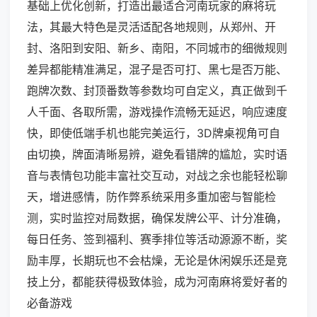
基础上优化创新，打造出最适合河南玩家的麻将玩
法，其最大特色是灵活适配各地规则，从郑州、开
封、洛阳到安阳、新乡、南阳，不同城市的细微规则
差异都能精准满足，混子是否可打、黑七是否万能、
跑牌次数、封顶番数等参数均可自定义，真正做到千
人千面、各取所需，游戏操作流畅无延迟，响应速度
快，即使低端手机也能完美运行，3D牌桌视角可自
由切换，牌面清晰易辨，避免看错牌的尴尬，实时语
音与表情包功能丰富社交互动，对战之余也能轻松聊
天，增进感情，防作弊系统采用多重加密与智能检
测，实时监控对局数据，确保发牌公平、计分准确，
每日任务、签到福利、赛季排位等活动源源不断，奖
励丰厚，长期玩也不会枯燥，无论是休闲娱乐还是竞
技上分，都能获得极致体验，成为河南麻将爱好者的
必备游戏