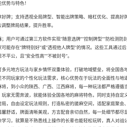
能优势与特色！
拿好牌；支持透视全局牌型、智能出牌策略、暗杠优化、提高好
法调整牌局结果，提升胜率。
；用户可通过第三方软件实现“随意选牌”“控制牌型”“防检测防
可能存在“牌特别好”或“透视他人牌型”的情况。这些工具通过
不平公，且“安全性高”“不被封号”。
打多元地方玩法与家乡情怀双重体验，打破地域壁垒，将全国各
足不同玩家的个性化玩法需求，核心优势在于玩法的全面性与地
麻将，到小众的陕西、广西、江西麻将，每一种玩法都严格遵循
，玩家无需奔波，就能体验全国各地的麻将特色，同时支持自定
对局，自由设定玩法规则，打造私密的搓麻空间，适配家庭聚会
温馨舒适，牌面清晰美观，方言配音亲切自然，每一处细节都尽
杂学习，就算是不熟悉线上操作的长辈也能轻松玩转，真人对战