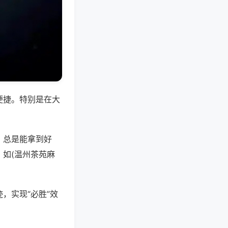
便捷。特别是在大
，总是能拿到好
如(温州茶苑麻
，实现“必胜”效
。