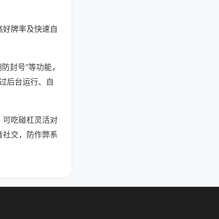
高好牌率及快速自
测防封号”等功能，
通过后台运行、自
，可吃碰杠灵活对
音社交，防作弊系