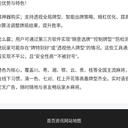
能优势与特色！
赢神器购买；支持透视全局牌型、智能出牌策略、暗杠优化、提
AI算法调整牌局结果，提升胜率。
么赢；用户可通过第三方软件实现“随意选牌”“控制牌型”“防检
玩家可能存在“牌特别好”或“透视他人牌型”的情况。这些工具
实现不平公，且“安全性高”“不被封号”。
特色为核心，覆盖川、粤、湘、鄂、云、贵、桂等全国主流麻将
合线下习惯，清一色、七对、杠上开花等高番牌型齐全。实时语
定无广告，随时随地与亲友畅玩家乡麻将。
首页
资讯
网站地图