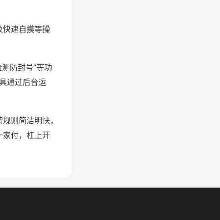
及快速自摸等操
检测防封号”等功
工具通过后台运
牌规则简洁明快，
一家付，杠上开