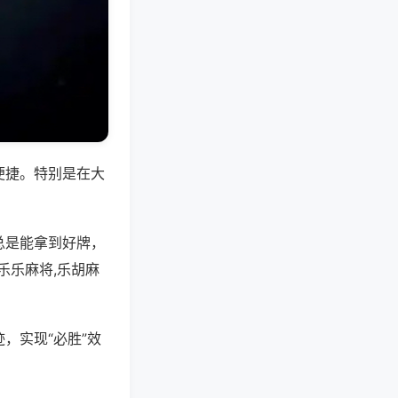
便捷。特别是在大
总是能拿到好牌，
乐乐麻将,乐胡麻
，实现“必胜”效
。