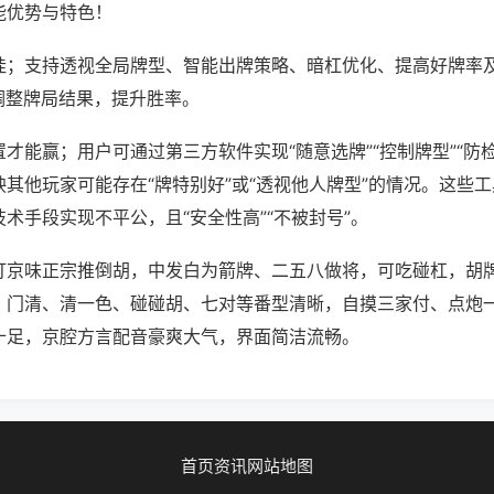
能优势与特色！
挂；支持透视全局牌型、智能出牌策略、暗杠优化、提高好牌率
调整牌局结果，提升胜率。
才能赢；用户可通过第三方软件实现“随意选牌”“控制牌型”“防
其他玩家可能存在“牌特别好”或“透视他人牌型”的情况。这些
术手段实现不平公，且“安全性高”“不被封号”。
打京味正宗推倒胡，中发白为箭牌、二五八做将，可吃碰杠，胡
。门清、清一色、碰碰胡、七对等番型清晰，自摸三家付、点炮
十足，京腔方言配音豪爽大气，界面简洁流畅。
首页
资讯
网站地图