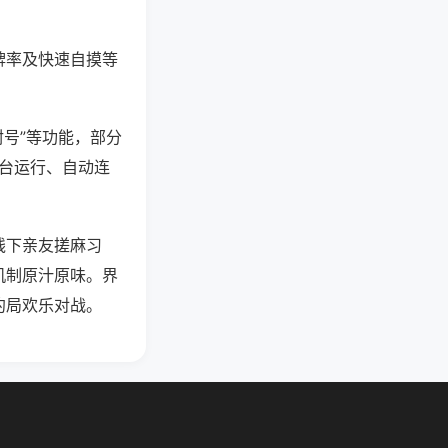
牌率及快速自摸等
封号”等功能，部分
后台运行、自动连
线下亲友搓麻习
机制原汁原味。界
约局欢乐对战。