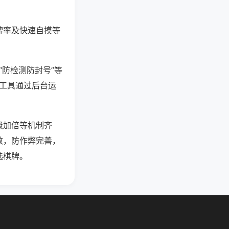
牌率及快速自摸等
“防检测防封号”等
些工具通过后台运
级加倍等机制齐
效，防作弊完善，
选棋牌。