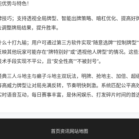
能优势与特色！
牌技巧；支持透视全局牌型、智能出牌策略、暗杠优化、提高好
法调整牌局结果，提升胜率。
么十打九输；用户可通过第三方软件实现“随意选牌”“控制牌型”
映其他玩家可能存在“牌特别好”或“透视他人牌型”的情况。这
术手段实现不平公，且“安全性高”“不被封号”。
经典三人斗地主与癞子斗地主双玩法，明牌、抢地主、加倍、超
等高威力牌型让对局充满反转，节奏明快刺激。系统匹配公平高
实时语音互动，每日赛事丰富，是休闲娱乐、打发碎片时间的首
首页
资讯
网站地图