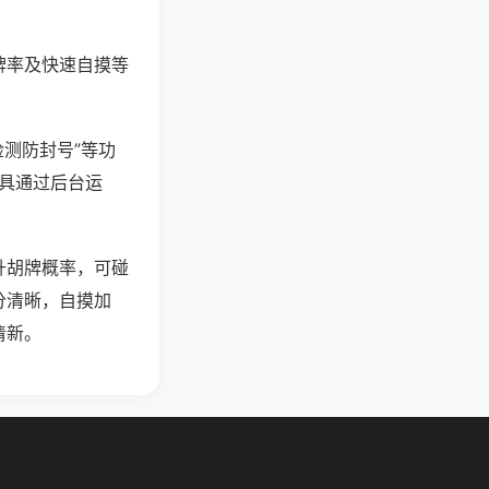
牌率及快速自摸等
检测防封号”等功
工具通过后台运
升胡牌概率，可碰
分清晰，自摸加
清新。