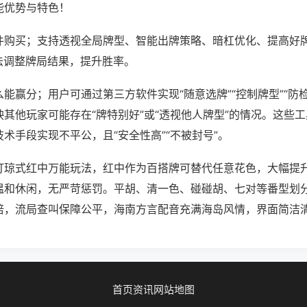
能优势与特色！
件购买；支持透视全局牌型、智能出牌策略、暗杠优化、提高好
法调整牌局结果，提升胜率。
能赢分；用户可通过第三方软件实现“随意选牌”“控制牌型”“防
其他玩家可能存在“牌特别好”或“透视他人牌型”的情况。这些
术手段实现不平公，且“安全性高”“不被封号”。
打琼式红中万能玩法，红中作为百搭牌可替代任意花色，大幅提
温和休闲，无严苛惩罚。平胡、清一色、碰碰胡、七对等番型划
倍，流局查叫保障公平，海南方言配音充满海岛风情，界面简洁
首页
资讯
网站地图