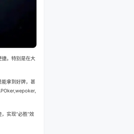
便捷。特别是在大
是能拿到好牌，甚
,wepoker,
，实现“必胜”效
。