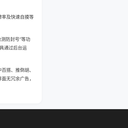
牌率及快速自摸等
检测防封号”等功
工具通过后台运
中百搭、推倒胡、
界面无冗余广告，