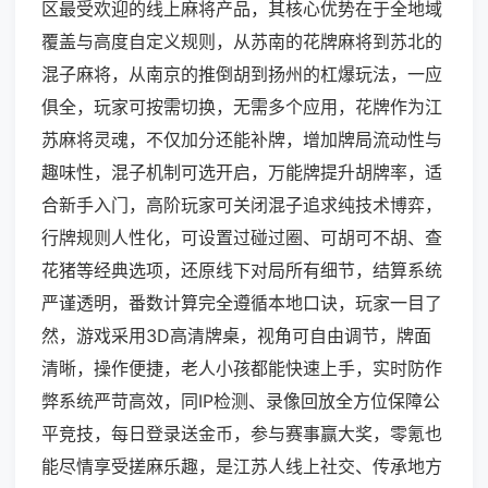
区最受欢迎的线上麻将产品，其核心优势在于全地域
覆盖与高度自定义规则，从苏南的花牌麻将到苏北的
混子麻将，从南京的推倒胡到扬州的杠爆玩法，一应
俱全，玩家可按需切换，无需多个应用，花牌作为江
苏麻将灵魂，不仅加分还能补牌，增加牌局流动性与
趣味性，混子机制可选开启，万能牌提升胡牌率，适
合新手入门，高阶玩家可关闭混子追求纯技术博弈，
行牌规则人性化，可设置过碰过圈、可胡可不胡、查
花猪等经典选项，还原线下对局所有细节，结算系统
严谨透明，番数计算完全遵循本地口诀，玩家一目了
然，游戏采用3D高清牌桌，视角可自由调节，牌面
清晰，操作便捷，老人小孩都能快速上手，实时防作
弊系统严苛高效，同IP检测、录像回放全方位保障公
平竞技，每日登录送金币，参与赛事赢大奖，零氪也
能尽情享受搓麻乐趣，是江苏人线上社交、传承地方