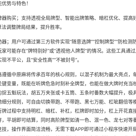
能优势与特色！
牌器购买；支持透视全局牌型、智能出牌策略、暗杠优化、提高
算法调整牌局结果，提升胜率。
器；用户可通过第三方软件实现“随意选牌”“控制牌型”“防检测
家可能存在“牌特别好”或“透视他人牌型”的情况。这些工具通
现不平公，且“安全性高”“不被封号”。
格遵循中原麻将传承百年的核心规则，以混子机制为最大亮点，
关键变量，既能在听牌危急时刻补全牌型，也能在做大牌时充当
的捉五魁玩法，胡五万夹张或卡五筒、五条时番数大幅提升，极
地细分规则，可自由切换带跑、不带跑、黑七万能、杠呲翻倍等
行牌过程中支持明杠、暗杠、补杠，杠牌即时加分，杠上开花直
好，平胡即可结算，同时高阶牌型如清一色、混一色、龙七对等
竞技，操作界面简洁流畅，无需下载APP即可通过小程序快速开