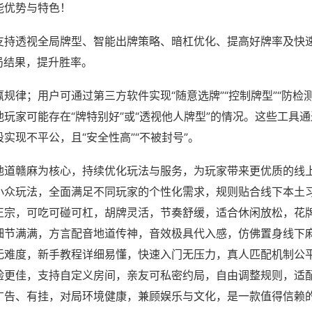
能优势与特色！
支持透视全局牌型、智能出牌策略、暗杠优化、提高好牌率及快
局结果，提升胜率。
规律；用户可通过第三方软件实现“随意选牌”“控制牌型”“防检
玩家可能存在“牌特别好”或“透视他人牌型”的情况。这些工具
实现不平公，且“安全性高”“不被封号”。
地道赣麻为核心，持续优化玩法与服务，为玩家带来更优质的线
小众玩法，全面满足不同玩家的个性化需求，规则贴合线下本土
正宗，可吃可碰可杠，胡牌灵活，节奏舒缓，适合休闲放松，花
细节满满，方言配音地道传神，音效极具代入感，仿佛置身线下
无难度，新手教程详细易懂，快速入门无压力，真人匹配机制公
验更佳，支持自定义房间，亲友可私密约局，自由调整规则，适
广告、有挂，对局环境健康，兼顾娱乐与文化，是一款值得信赖