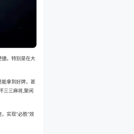
便捷。特别是在大
是能拿到好牌，甚
怀三三麻将,聚闲
，实现“必胜”效
。