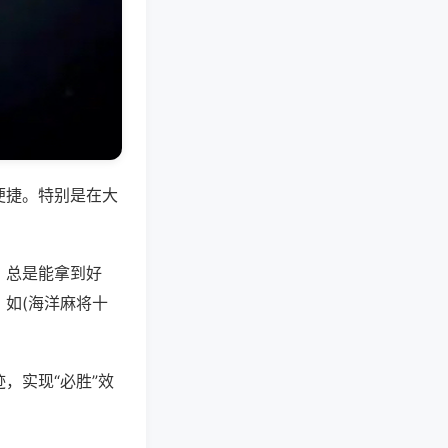
便捷。特别是在大
，总是能拿到好
如(海洋麻将十
，实现“必胜”效
。